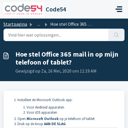
Doorgaan naar hoofdinhoud
Code54
Startpagina
...
Hoe stel Office 365 mail in op mijn telefoon of tablet?
Hoe stel Office 365 mail in op mijn
telefoon of tablet?
Gewijzigd op Za, 16 Mei, 2020 om 11:19 AM
Installeer de Microsoft Outlook app:
Voor
Android
apparaten
Voor
iOS
apparaten
Open
Microsoft Outlook
op je telefoon of tablet
Druk op de knop
AAN DE SLAG