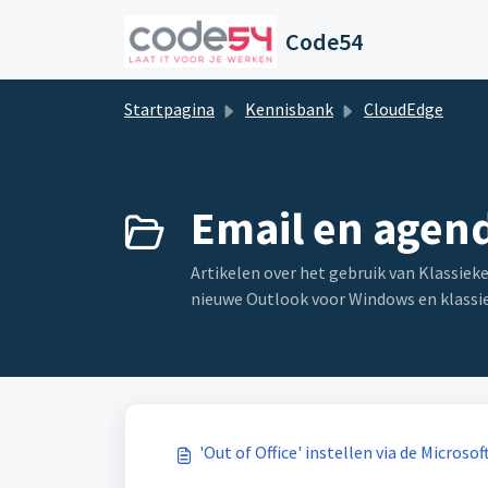
Doorgaan naar hoofdinhoud
Code54
Startpagina
Kennisbank
CloudEdge
Email en agend
Artikelen over het gebruik van Klassiek
nieuwe Outlook voor Windows en klassiek
'Out of Office' instellen via de Microso