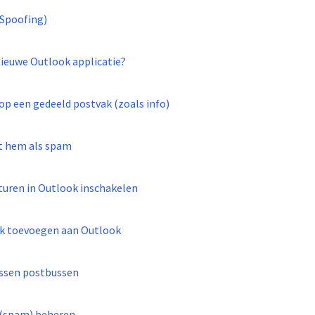
(Spoofing)
Nieuwe Outlook applicatie?
 op een gedeeld postvak (zoals info)
gt hem als spam
turen in Outlook inschakelen
ak toevoegen aan Outlook
ussen postbussen
 (spam) beheren