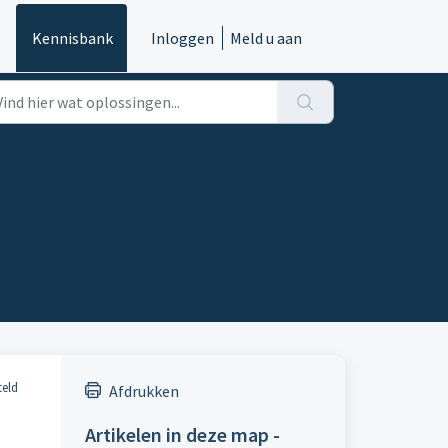
Kennisbank
Inloggen
Meld u aan
teld
Afdrukken
Artikelen in deze map -